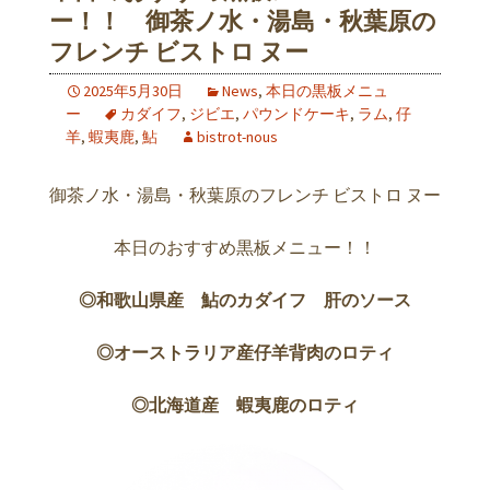
ー！！ 御茶ノ水・湯島・秋葉原の
フレンチ ビストロ ヌー
2025年5月30日
News
,
本日の黒板メニュ
ー
カダイフ
,
ジビエ
,
パウンドケーキ
,
ラム
,
仔
羊
,
蝦夷鹿
,
鮎
bistrot-nous
御茶ノ水・湯島・秋葉原のフレンチ ビストロ ヌー
本日のおすすめ黒板メニュー！！
◎和歌山県産 鮎のカダイフ 肝の
ソース
◎オーストラリア産仔羊背肉のロティ
◎北海道産 蝦夷鹿のロティ