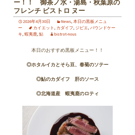
ー！！ 御茶ノ水・湯島・秋葉原の
フレンチ ビストロ ヌー
2026年4月30日
News
,
本日の黒板メニュ
ー
カイエット
,
カダイフ
,
ジビエ
,
パウンドケー
キ
,
蝦夷鹿
,
鮎
bistrot-nous
本日のおすすめ黒板メニュー！！
◎ホタルイカとそら豆、春菊のソテー
◎鮎のカダイフ 肝のソース
◎北海道産 蝦夷鹿のロティ