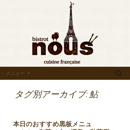
東京・秋葉原のビストロヌー“bistrot
nous”の最新情報をお知らせします。フ
◆東京・秋葉原◆ビストロヌ
レンチが美味しい当店の新メニューや
ー“bistrot nous”よりお知らせ
おすすめワインの入荷情報、メディア
情報などさまざまなお知らせをします
ので、ぜひご覧ください。
コンテンツへ移動
検
メニュー
索:
タグ別アーカイブ: 鮎
本日のおすすめ黒板メニュ