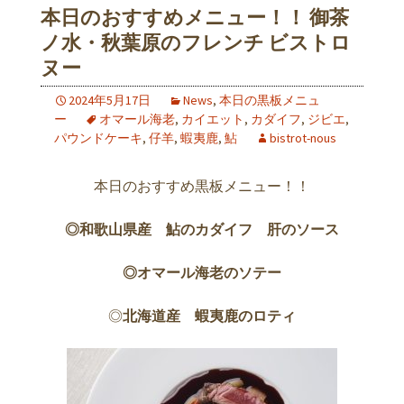
本日のおすすめメニュー！！ 御茶
ノ水・秋葉原のフレンチ ビストロ
ヌー
2024年5月17日
News
,
本日の黒板メニュ
ー
オマール海老
,
カイエット
,
カダイフ
,
ジビエ
,
パウンドケーキ
,
仔羊
,
蝦夷鹿
,
鮎
bistrot-nous
本日のおすすめ黒板メニュー！！
◎和歌山県産 鮎のカダイフ 肝のソース
◎オマール海老のソテー
◎
北海道産 蝦夷鹿のロティ