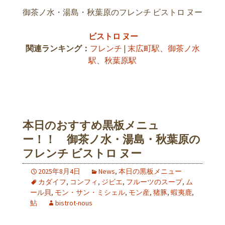
御茶ノ水・湯島・秋葉原のフレンチ ビストロ ヌー
ビストロ ヌー
関連ランキング：
フレンチ
|
末広町駅
、
御茶ノ水
駅
、
秋葉原駅
本日のおすすめ黒板メニュ
ー！！ 御茶ノ水・湯島・秋葉原の
フレンチ ビストロ ヌー
2025年8月4日
News
,
本日の黒板メニュー
カダイフ
,
コンフィ
,
ジビエ
,
フルーツのスープ
,
ム
ール貝
,
モン・サン・ミシェル
,
モン産
,
猪豚
,
蝦夷鹿
,
鮎
bistrot-nous