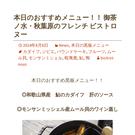
本日のおすすめメニュー！！ 御茶
ノ水・秋葉原のフレンチ ビストロ
ヌー
2024年8月8日
News
,
本日の黒板メニュー
カダイフ
,
ジビエ
,
パウンドケーキ
,
フルーツ
,
ムー
ル貝
,
モンサンミシェル
,
蝦夷鹿
,
鮎
,
鴨
bistrot-
nous
本日のおすすめ黒板メニュー！！
◎和歌山県産 鮎のカダイフ 肝のソース
◎モンサンミッシェル産ムール貝のワイン蒸し