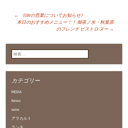
←
《GWの営業についてお知らせ》
投稿ナビゲーショ
本日のおすすめメニュー！！ 御茶ノ水・秋葉原
のフレンチ ビストロ ヌー
→
ン
検索:
カテゴリー
MEDIA
News
wine
アラカルト
ランチ