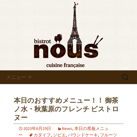
東京・秋葉原のビストロヌー“bistrot
nous”の最新情報をお知らせします。フ
◆東京・秋葉原◆ビストロヌ
レンチが美味しい当店の新メニューや
ー“bistrot nous”よりお知らせ
おすすめワインの入荷情報、メディア
情報などさまざまなお知らせをします
ので、ぜひご覧ください。
コンテンツへ移動
検
メニュー
索:
本日のおすすめメニュー！！ 御茶
ノ水・秋葉原のフレンチ ビストロ
ヌー
2023年6月29日
News
,
本日の黒板メニュ
ー
カダイフ
,
ジビエ
,
パウンドケーキ
,
フルーツ