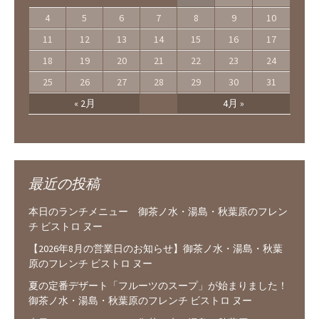
4
5
6
7
8
9
10
11
12
13
14
15
16
17
18
19
20
21
22
23
24
25
26
27
28
29
30
31
« 2月
4月 »
最近の投稿
本日のランチメニュー 御茶ノ水・湯島・秋葉原のフレン
チ ビストロ ヌー
【2026年8月の営業日のお知らせ】御茶ノ水・湯島・秋葉
原のフレンチ ビストロ ヌー
夏の定番デザート「フルーツのスープ」が始まりました！
御茶ノ水・湯島・秋葉原のフレンチ ビストロ ヌー