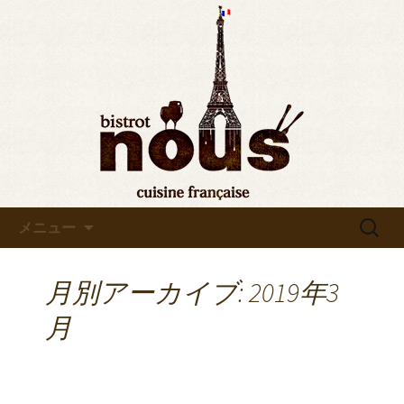
東京・秋葉原のビストロヌー“bistrot
nous”の最新情報をお知らせします。フ
◆東京・秋葉原◆ビストロヌ
レンチが美味しい当店の新メニューや
ー“bistrot nous”よりお知らせ
おすすめワインの入荷情報、メディア
情報などさまざまなお知らせをします
ので、ぜひご覧ください。
コンテンツへ移動
検
メニュー
索:
月別アーカイブ: 2019年3
月