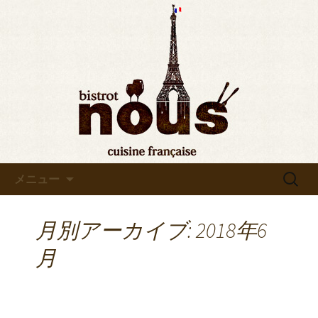
東京・秋葉原のビストロヌー“bistrot
nous”の最新情報をお知らせします。フ
◆東京・秋葉原◆ビストロヌ
レンチが美味しい当店の新メニューや
ー“bistrot nous”よりお知らせ
おすすめワインの入荷情報、メディア
情報などさまざまなお知らせをします
ので、ぜひご覧ください。
コンテンツへ移動
検
メニュー
索:
月別アーカイブ: 2018年6
月