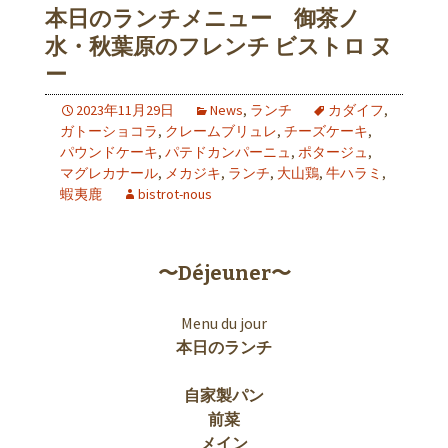
本日のランチメニュー 御茶ノ
水・秋葉原のフレンチ ビストロ ヌ
ー
2023年11月29日
News
,
ランチ
カダイフ
,
ガトーショコラ
,
クレームブリュレ
,
チーズケーキ
,
パウンドケーキ
,
パテドカンパーニュ
,
ポタージュ
,
マグレカナール
,
メカジキ
,
ランチ
,
大山鶏
,
牛ハラミ
,
蝦夷鹿
bistrot-nous
〜Déjeuner〜
Menu du jour
本日のランチ
自家製パン
前菜
メイン