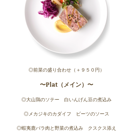
◎前菜の盛り合わせ（＋９５０円）
〜Plat（メイン）〜
◎大山鶏のソテー 白いんげん豆の煮込み
◎メカジキのカダイフ ビーツのソース
◎蝦夷鹿バラ肉と野菜の煮込み クスクス添え