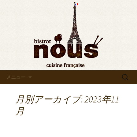
東京・秋葉原のビストロヌー“bistrot
nous”の最新情報をお知らせします。フ
◆東京・秋葉原◆ビストロヌ
レンチが美味しい当店の新メニューや
ー“bistrot nous”よりお知らせ
おすすめワインの入荷情報、メディア
情報などさまざまなお知らせをします
ので、ぜひご覧ください。
コンテンツへ移動
検
メニュー
索:
月別アーカイブ: 2023年11
月