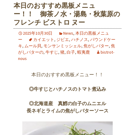
本日のおすすめ黒板メニュ
ー！！ 御茶ノ水・湯島・秋葉原の
フレンチ ビストロ ヌー
2025年10月30日
News
,
本日の黒板メニュ
ー
カイエット
,
ジビエ
,
ハチノス
,
パウンドケー
キ
,
ムール貝
,
モンサンミッシェル
,
焦がしバター
,
焦
がしバターの
,
牛すじ
,
猪
,
白子
,
蝦夷鹿
bistrot-
nous
本日のおすすめ黒板メニュー！！
◎牛すじとハチノスのトマト煮込み
◎北海道産 真鱈の白子のムニエル
長ネギとライムの焦がしバターソース