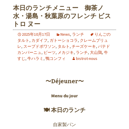
本日のランチメニュー 御茶ノ
水・湯島・秋葉原のフレンチ ビス
トロ ヌー
2025年10月17日
News
,
ランチ
りんごの
タルト
,
カダイフ
,
ガトーショコラ
,
クレームブリュ
レ
,
スープドポワソン
,
タルト
,
チーズケーキ
,
パテド
カンパーニュ
,
ビーツ
,
メカジキ
,
ランチ
,
大山鶏
,
牛
すじ
,
牛ハラミ
,
鴨コンフィ
bistrot-nous
〜Déjeuner〜
Menu du jour
🍽 本日のランチ
自家製パン