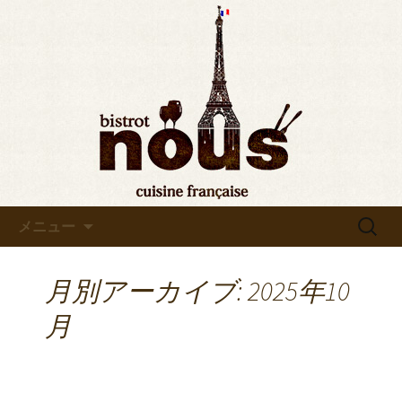
東京・秋葉原のビストロヌー“bistrot
nous”の最新情報をお知らせします。フ
◆東京・秋葉原◆ビストロヌ
レンチが美味しい当店の新メニューや
ー“bistrot nous”よりお知らせ
おすすめワインの入荷情報、メディア
情報などさまざまなお知らせをします
ので、ぜひご覧ください。
コンテンツへ移動
検
メニュー
索:
月別アーカイブ: 2025年10
月