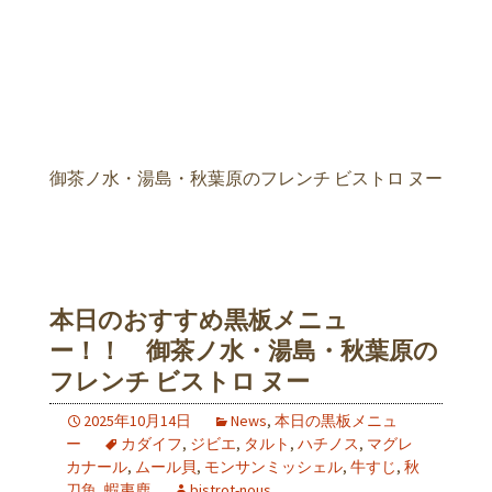
御茶ノ水・湯島・秋葉原のフレンチ ビストロ ヌー
本日のおすすめ黒板メニュ
ー！！ 御茶ノ水・湯島・秋葉原の
フレンチ ビストロ ヌー
2025年10月14日
News
,
本日の黒板メニュ
ー
カダイフ
,
ジビエ
,
タルト
,
ハチノス
,
マグレ
カナール
,
ムール貝
,
モンサンミッシェル
,
牛すじ
,
秋
刀魚
,
蝦夷鹿
bistrot-nous