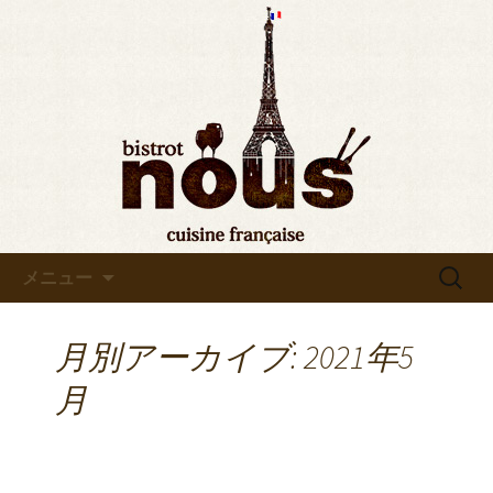
東京・秋葉原のビストロヌー“bistrot
nous”の最新情報をお知らせします。フ
◆東京・秋葉原◆ビストロヌ
レンチが美味しい当店の新メニューや
ー“bistrot nous”よりお知らせ
おすすめワインの入荷情報、メディア
情報などさまざまなお知らせをします
ので、ぜひご覧ください。
コンテンツへ移動
検
メニュー
索:
月別アーカイブ: 2021年5
月