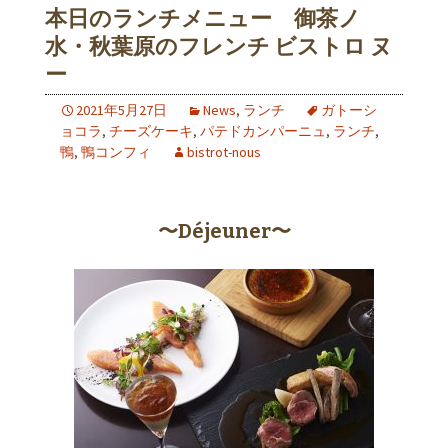
本日のランチメニュー 御茶ノ
水・秋葉原のフレンチ ビストロ ヌ
ー
2021年5月27日
News
,
ランチ
ガトーシ
ョコラ
,
チーズケーキ
,
パテドカンパーニュ
,
ランチ
,
鴨
,
鴨コンフィ
bistrot-nous
〜Déjeuner〜