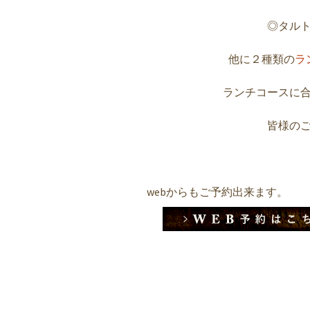
◎タル
他に２種類の
ラ
ランチコースに
皆様の
webからもご予約出来ます。