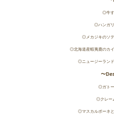
◎牛
◎ハンガ
◎メカジキのソ
◎北海道産蝦夷鹿のカ
◎ニュージーラン
〜De
◎ガト
◎クレー
◎マスカルポーネ