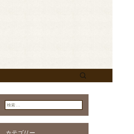
せします。フレンチが美味しい当店の新
なお知らせをしますので、ぜひご
bistrot
検
索:
検索:
カテゴリー