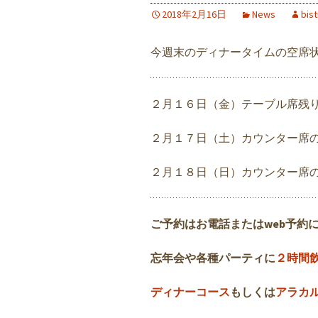
2018年2月16日
News
bis
今週末のディナータイムの空席
２月１６日（金）テーブル席残
２月１７日（土）カウンター席
２月１８日（日）カウンター席
ご予約はお電話またはweb予約
忘年会や各種パーティに
２時間
ディナーコース
もしくは
アラカ