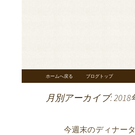
東京・秋葉原のビストロヌー“
メニューやおすすめワイ
◆東京・秋葉
覧ください。
nous”よ
コンテンツへ移動
ホームへ戻る
ブログトップ
月別アーカイブ: 2018
今週末のディナー