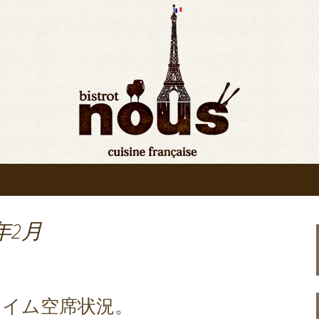
bistrot nous”の最新情報をお知ら
ンの入荷情報、メディア情報などさまざま
原◆ビストロヌー“
りお知らせ
年2月
タイム空席状況。