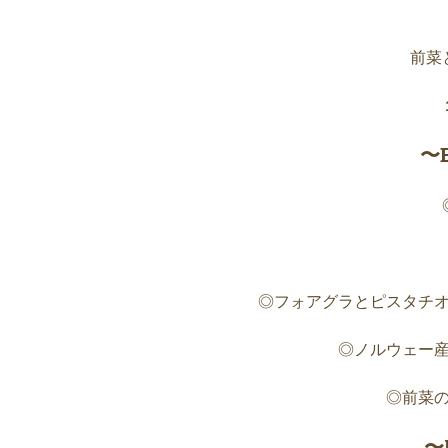
前菜
〜
◎フォアグラとピスタチ
◎ノルウェー
◎前菜
〜