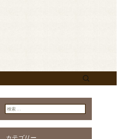
せします。フレンチが美味しい当店の新
なお知らせをしますので、ぜひご
bistrot
検
索:
検索:
カテゴリー