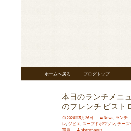
東京・秋葉原のビストロヌー“
メニューやおすすめワイ
◆東京・秋葉
覧ください。
nous”よ
コンテンツへ移動
ホームへ戻る
ブログトップ
本日のランチメニ
のフレンチ ビストロ
2026年5月26日
News
,
ランチ
レ
,
ジビエ
,
スープドポワソン
,
チーズ
夷鹿
bistrot-nous