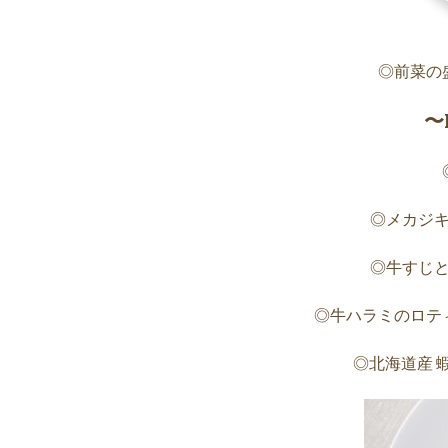
◎前菜の
〜
◎メカジ
◎牛すじ
◎牛ハラミのロテ
◎北海道産 