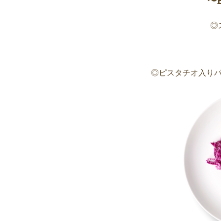
〜
◎
◎ピスタチオ入り