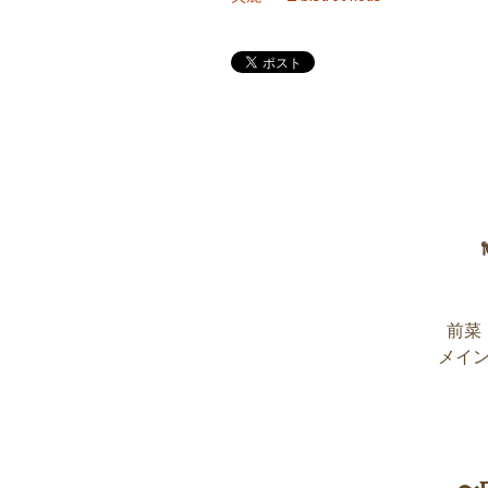
前菜
メイ