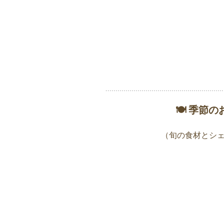
🍽 季節
（旬の食材とシ