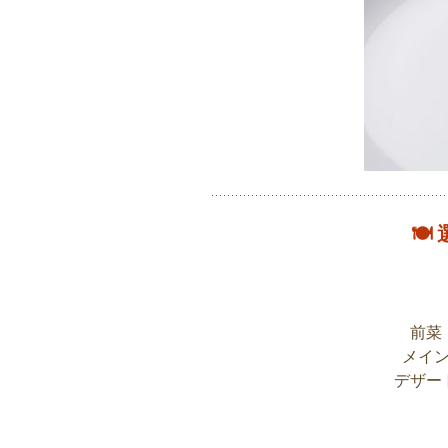
🍽
前菜
メイ
デザー