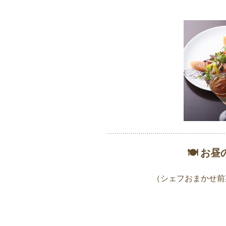
🍽 お
（シェフおまかせ前