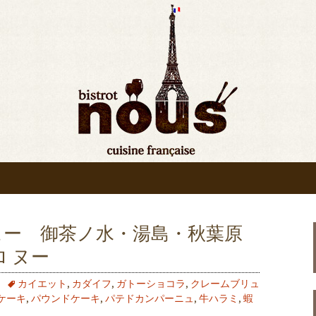
bistrot nous”の最新情報をお知ら
ンの入荷情報、メディア情報などさまざま
原◆ビストロヌー“
りお知らせ
ュー 御茶ノ水・湯島・秋葉原
 ヌー
カイエット
,
カダイフ
,
ガトーショコラ
,
クレームブリュ
ケーキ
,
パウンドケーキ
,
パテドカンパーニュ
,
牛ハラミ
,
蝦