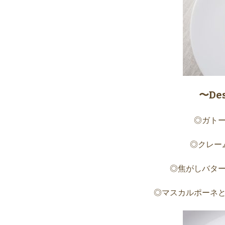
〜De
◎ガト
◎クレー
◎焦がしバタ
◎マスカルポーネ