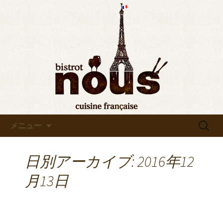
東京・秋葉原のビストロヌー“bistrot
nous”の最新情報をお知らせします。フ
◆東京・秋葉原◆ビストロヌ
レンチが美味しい当店の新メニューや
ー“bistrot nous”よりお知らせ
おすすめワインの入荷情報、メディア
情報などさまざまなお知らせをします
ので、ぜひご覧ください。
コンテンツへ移動
検
メニュー
索:
日別アーカイブ: 2016年12
月13日