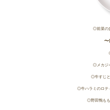
◎前菜の
〜
◎メカジ
◎牛すじ
◎牛ハラミのロテ
◎野田鴨も