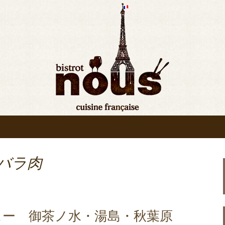
bistrot nous”の最新情報をお知ら
ンの入荷情報、メディア情報などさまざま
原◆ビストロヌー“
りお知らせ
豚バラ肉
ュー 御茶ノ水・湯島・秋葉原