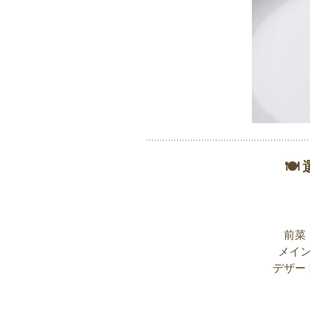
🍽
前菜
メイ
デザー