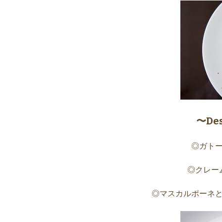
〜De
◎ガト
◎クレー
◎マスカルポーネ