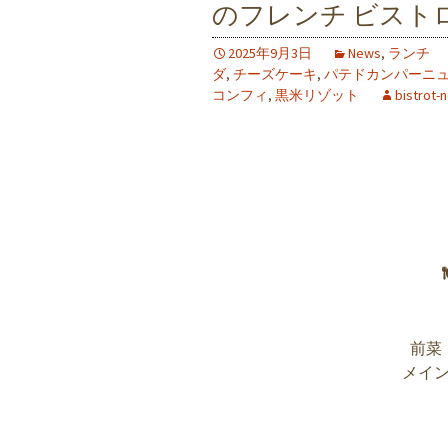
のフレンチ ビストロ
2025年9月3日
News
,
ランチ
ダ
,
チーズケーキ
,
パテドカンパーニ
コンフィ
,
黒米リゾット
bistrot-
前菜
メイ