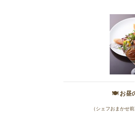
🍽 お
（シェフおまかせ前