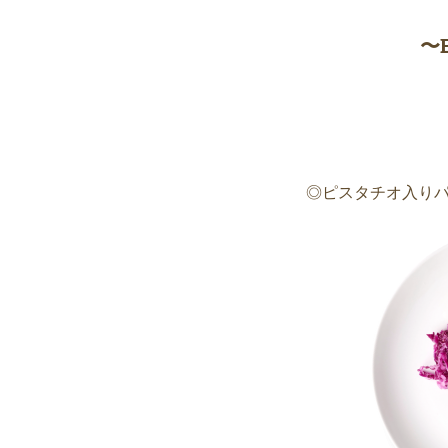
〜
◎ピスタチオ入り