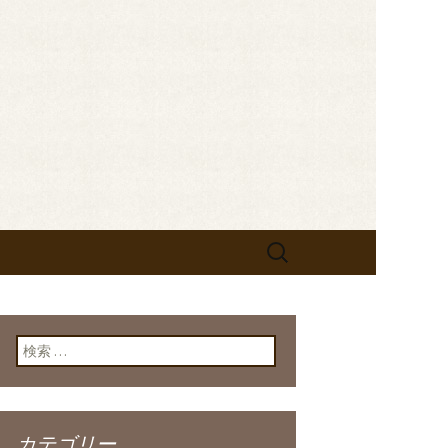
せします。フレンチが美味しい当店の新
なお知らせをしますので、ぜひご
bistrot
検
索:
検索:
カテゴリー