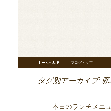
東京・秋葉原のビストロヌー“
メニューやおすすめワイ
◆東京・秋葉
覧ください。
nous”よ
コンテンツへ移動
ホームへ戻る
ブログトップ
タグ別アーカイブ: 
本日のランチメニ