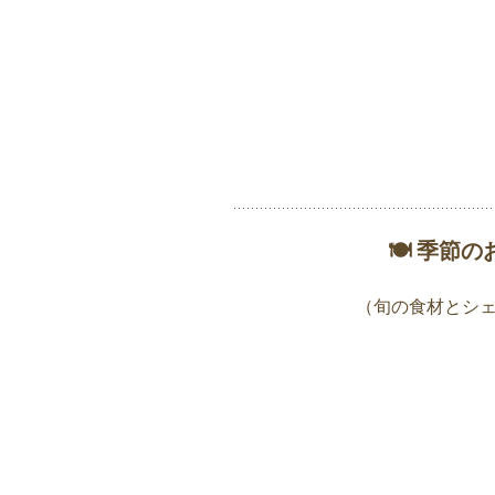
🍽 季節
（旬の食材とシ