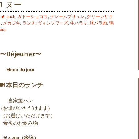
 ヌー
lunch
,
ガトーショコラ
,
クレームブリュレ
,
グリーンサラ
ュ
,
メカジキ
,
ランチ
,
ヴィシソワーズ
,
牛ハラミ
,
豚バラ肉
,
鴨
nous
〜Déjeuner〜
Menu du jour
🍽 本日のランチ
自家製パン
（お選びいただけます）
ン（お選びいただけます）
食後のお飲み物
￥2,200（税込）