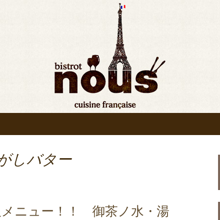
bistrot nous”の最新情報をお知ら
ンの入荷情報、メディア情報などさまざま
原◆ビストロヌー“
りお知らせ
焦がしバター
板メニュー！！ 御茶ノ水・湯