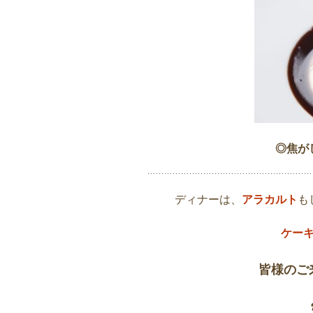
◎焦が
ディナーは、
アラカルト
も
ケー
皆様のご