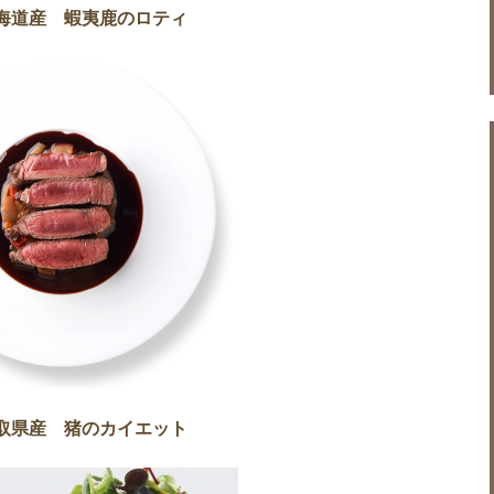
海道産 蝦夷鹿のロティ
取県産 猪のカイエット