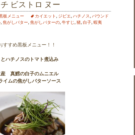
チ ビストロ ヌー
黒板メニュー
カイエット
,
ジビエ
,
ハチノス
,
パウンド
ル
,
焦がしバター
,
焦がしバターの
,
牛すじ
,
猪
,
白子
,
蝦夷
おすすめ黒板メニュー！！
じとハチノスのトマト煮込み
道産 真鱈の白子のムニエル
ライムの焦がしバターソース