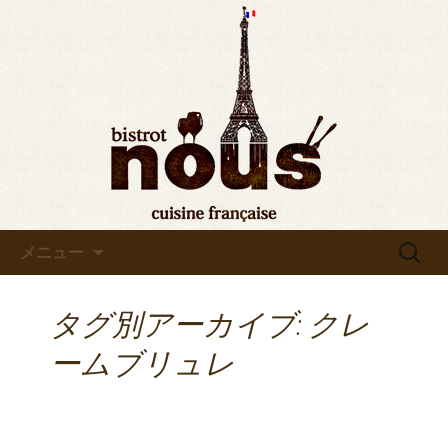
東京・秋葉原のビストロヌー“bistrot
nous”の最新情報をお知らせします。フ
◆東京・秋葉原◆ビストロヌ
レンチが美味しい当店の新メニューや
ー“bistrot nous”よりお知らせ
おすすめワインの入荷情報、メディア
情報などさまざまなお知らせをします
ので、ぜひご覧ください。
コンテンツへ移動
検
メニュー
索:
タグ別アーカイブ: クレ
ームブリュレ