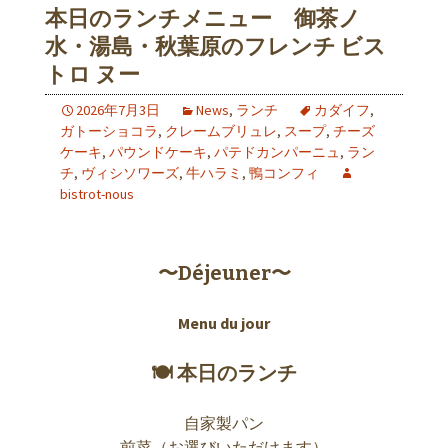
本日のランチメニュー 御茶ノ
水・湯島・秋葉原のフレンチ ビス
トロ ヌー
2026年7月3日
News
,
ランチ
カダイフ
,
ガトーショコラ
,
クレームブリュレ
,
スープ
,
チーズ
ケーキ
,
パウンドケーキ
,
パテドカンパーニュ
,
ラン
チ
,
ヴィシソワーズ
,
牛ハラミ
,
鴨コンフィ
bistrot-nous
〜Déjeuner〜
Menu du jour
🍽 本日のランチ
自家製パン
前菜（お選びいただけます）