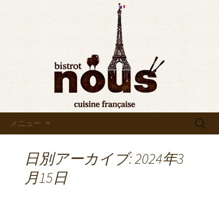
東京・秋葉原のビストロヌー“bistrot
nous”の最新情報をお知らせします。フ
◆東京・秋葉原◆ビストロヌ
レンチが美味しい当店の新メニューや
ー“bistrot nous”よりお知らせ
おすすめワインの入荷情報、メディア
情報などさまざまなお知らせをします
ので、ぜひご覧ください。
コンテンツへ移動
検
メニュー
索:
日別アーカイブ: 2024年3
月15日