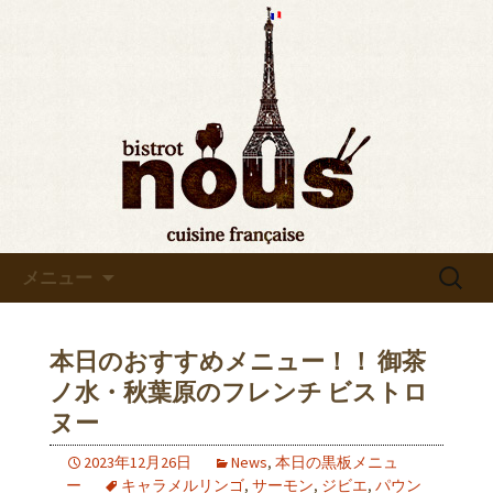
東京・秋葉原のビストロヌー“bistrot
nous”の最新情報をお知らせします。フ
◆東京・秋葉原◆ビストロヌ
レンチが美味しい当店の新メニューや
ー“bistrot nous”よりお知らせ
おすすめワインの入荷情報、メディア
情報などさまざまなお知らせをします
ので、ぜひご覧ください。
コンテンツへ移動
検
メニュー
索:
本日のおすすめメニュー！！ 御茶
ノ水・秋葉原のフレンチ ビストロ
ヌー
2023年12月26日
News
,
本日の黒板メニュ
ー
キャラメルリンゴ
,
サーモン
,
ジビエ
,
パウン