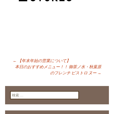
←
【年末年始の営業について】
投稿ナビゲーショ
本日のおすすめメニュー！！ 御茶ノ水・秋葉原
のフレンチ ビストロ ヌー
→
ン
検索: