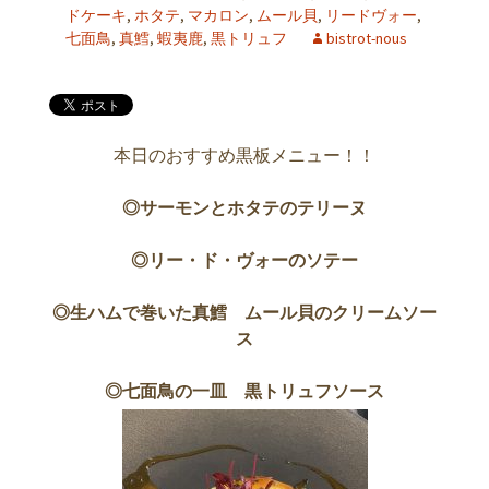
ドケーキ
,
ホタテ
,
マカロン
,
ムール貝
,
リードヴォー
,
七面鳥
,
真鱈
,
蝦夷鹿
,
黒トリュフ
bistrot-nous
本日のおすすめ黒板メニュー！！
◎サーモンとホタテのテリーヌ
◎リー・ド・ヴォーのソテー
◎生ハムで巻いた真鱈 ムール貝のクリームソー
ス
◎七面鳥の一皿 黒トリュフソース