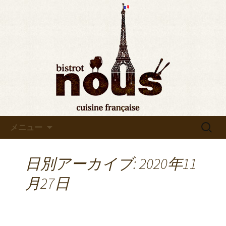
東京・秋葉原のビストロヌー“bistrot
nous”の最新情報をお知らせします。フ
◆東京・秋葉原◆ビストロヌ
レンチが美味しい当店の新メニューや
ー“bistrot nous”よりお知らせ
おすすめワインの入荷情報、メディア
情報などさまざまなお知らせをします
ので、ぜひご覧ください。
コンテンツへ移動
検
メニュー
索:
日別アーカイブ: 2020年11
月27日