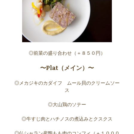
◎前菜の盛り合わせ（＋８５０円）
〜Plat（メイン）〜
◎メカジキのカダイフ ムール貝のクリームソー
ス
◎大山鶏のソテー
◎牛すじ肉とハチノスの煮込みとクスクス
◎仏シャラン産鴨もも肉のコンフィ（＋１０００