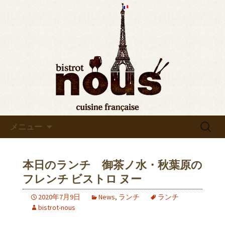
東京・秋葉原のビストロヌー“bistrot
nous”の最新情報をお知らせします。フ
◆東京・秋葉原◆ビストロヌ
レンチが美味しい当店の新メニューや
ー“bistrot nous”よりお知らせ
おすすめワインの入荷情報、メディア
情報などさまざまなお知らせをします
ので、ぜひご覧ください。
コンテンツへ移動
検
メニュー
索:
本日のランチ 御茶ノ水・秋葉原の
フレンチ ビストロ ヌー
2020年7月9日
News
,
ランチ
ランチ
bistrot-nous