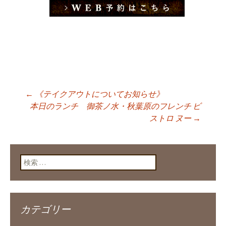
←
《テイクアウトについてお知らせ》
投稿ナビゲーショ
本日のランチ 御茶ノ水・秋葉原のフレンチ ビ
ストロ ヌー
→
ン
検索:
カテゴリー