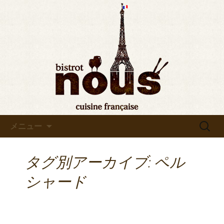
東京・秋葉原のビストロヌー“bistrot
nous”の最新情報をお知らせします。フ
◆東京・秋葉原◆ビストロヌ
レンチが美味しい当店の新メニューや
ー“bistrot nous”よりお知らせ
おすすめワインの入荷情報、メディア
情報などさまざまなお知らせをします
ので、ぜひご覧ください。
コンテンツへ移動
検
メニュー
索:
タグ別アーカイブ: ペル
シャード