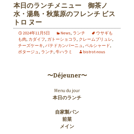
本日のランチメニュー 御茶ノ
水・湯島・秋葉原のフレンチ ビス
トロ ヌー
2024年11月5日
News
,
ランチ
ウサギも
も肉
,
カダイフ
,
ガトーショコラ
,
クレームブリュレ
,
チーズケーキ
,
パテドカンパーニュ
,
ペルシャード
,
ポタージュ
,
ランチ
,
牛ハラミ
bistrot-nous
〜Déjeuner〜
Menu du jour
本日のランチ
自家製パン
前菜
メイン