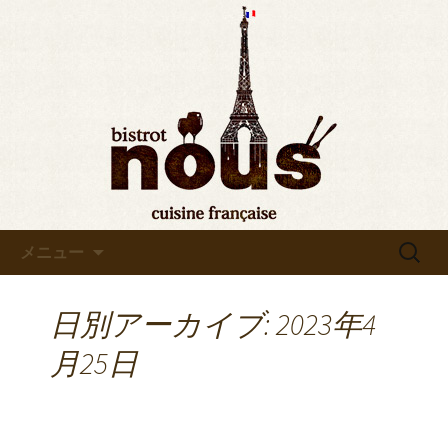
東京・秋葉原のビストロヌー“bistrot
nous”の最新情報をお知らせします。フ
◆東京・秋葉原◆ビストロヌ
レンチが美味しい当店の新メニューや
ー“bistrot nous”よりお知らせ
おすすめワインの入荷情報、メディア
情報などさまざまなお知らせをします
ので、ぜひご覧ください。
コンテンツへ移動
検
メニュー
索:
日別アーカイブ: 2023年4
月25日