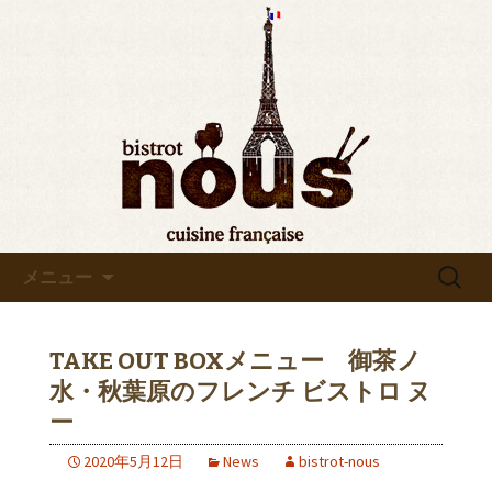
東京・秋葉原のビストロヌー“bistrot
nous”の最新情報をお知らせします。フ
◆東京・秋葉原◆ビストロヌ
レンチが美味しい当店の新メニューや
ー“bistrot nous”よりお知らせ
おすすめワインの入荷情報、メディア
情報などさまざまなお知らせをします
ので、ぜひご覧ください。
コンテンツへ移動
検
メニュー
索:
TAKE OUT BOXメニュー 御茶ノ
水・秋葉原のフレンチ ビストロ ヌ
ー
2020年5月12日
News
bistrot-nous