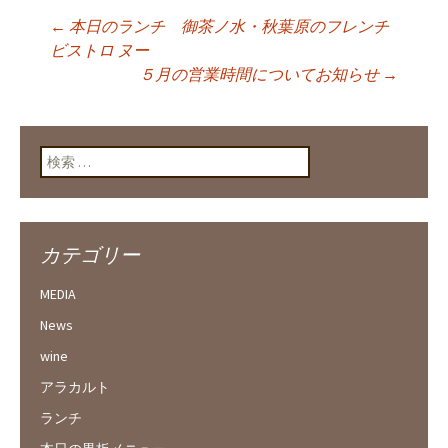
←
本日のランチ 御茶ノ水・秋葉原のフレンチ
投稿ナビゲーショ
ビストロ ヌー
５月の営業時間についてお知らせ
→
ン
検索:
カテゴリー
MEDIA
News
wine
アラカルト
ランチ