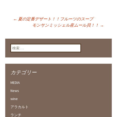
←
夏の定番デザート！！フルーツのスープ
投稿ナビゲーショ
モンサンミッシェル産ムール貝！！
→
ン
検索:
カテゴリー
MEDIA
News
wine
アラカルト
ランチ