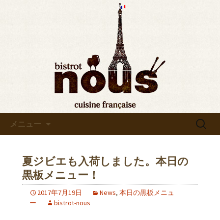
東京・秋葉原のビストロヌー“bistrot
nous”の最新情報をお知らせします。フ
◆東京・秋葉原◆ビストロヌ
レンチが美味しい当店の新メニューや
ー“bistrot nous”よりお知らせ
おすすめワインの入荷情報、メディア
情報などさまざまなお知らせをします
ので、ぜひご覧ください。
コンテンツへ移動
検
メニュー
索:
夏ジビエも入荷しました。本日の
黒板メニュー！
2017年7月19日
News
,
本日の黒板メニュ
ー
bistrot-nous