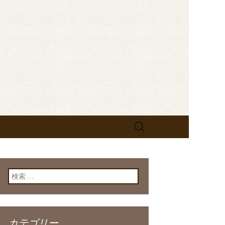
せします。フレンチが美味しい当店の新
なお知らせをしますので、ぜひご
bistrot
検
索:
検索:
カテゴリー