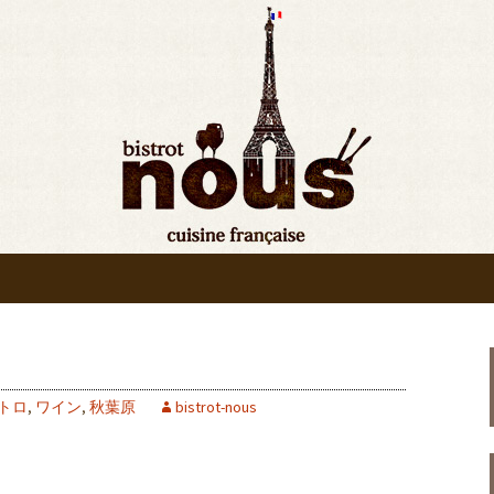
bistrot nous”の最新情報をお知ら
ンの入荷情報、メディア情報などさまざま
原◆ビストロヌー“
りお知らせ
トロ
,
ワイン
,
秋葉原
bistrot-nous