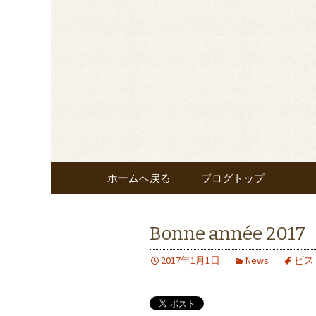
東京・秋葉原のビストロヌー“
メニューやおすすめワイ
◆東京・秋葉
覧ください。
nous”よ
コンテンツへ移動
ホームへ戻る
ブログトップ
Bonne année 2017
2017年1月1日
News
ビス