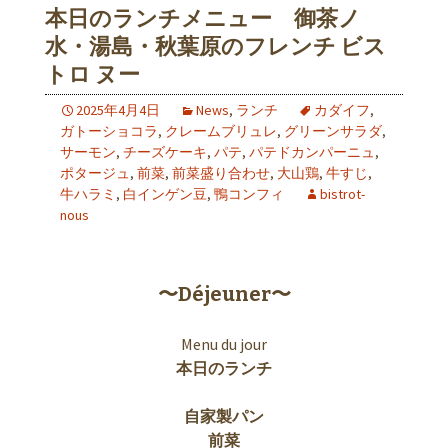
本日のランチメニュー 御茶ノ
水・湯島・秋葉原のフレンチ ビス
トロ ヌー
2025年4月4日
News
,
ランチ
カダイフ
,
ガトーショコラ
,
クレームブリュレ
,
グリーンサラダ
,
サーモン
,
チーズケーキ
,
パテ
,
パテドカンパーニュ
,
ポタージュ
,
前菜
,
前菜盛り合わせ
,
大山鶏
,
牛すじ
,
牛ハラミ
,
白インゲン豆
,
鴨コンフィ
bistrot-
nous
〜Déjeuner〜
Menu du jour
本日のランチ
自家製パン
前菜