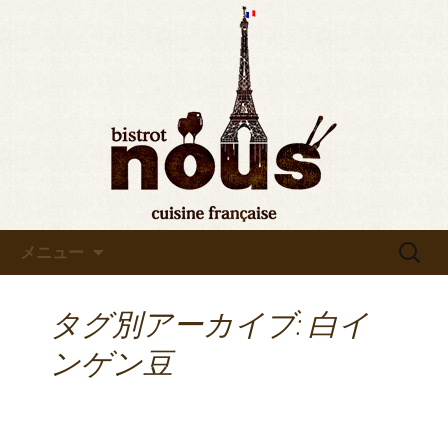
東京・秋葉原のビストロヌー“bistrot
nous”の最新情報をお知らせします。フ
◆東京・秋葉原◆ビストロヌ
レンチが美味しい当店の新メニューや
ー“bistrot nous”よりお知らせ
おすすめワインの入荷情報、メディア
情報などさまざまなお知らせをします
ので、ぜひご覧ください。
コンテンツへ移動
検
メニュー
索:
タグ別アーカイブ: 白イ
ンゲン豆